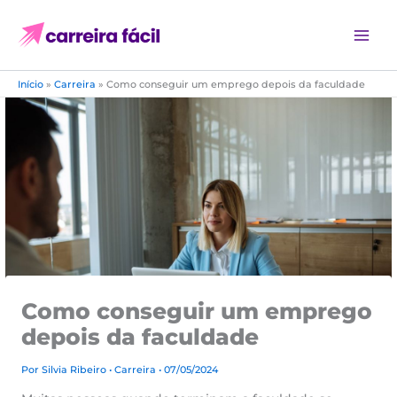
Ir
para
o
conteúdo
Início
»
Carreira
»
Como conseguir um emprego depois da faculdade
Como conseguir um emprego
depois da faculdade
Por
Silvia Ribeiro
•
Carreira
• 07/05/2024