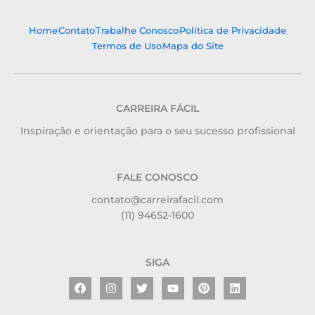
Home
Contato
Trabalhe Conosco
Política de Privacidade
Termos de Uso
Mapa do Site
CARREIRA FÁCIL
Inspiração e orientação para o seu sucesso profissional
FALE CONOSCO
contato@carreirafacil.com
(11) 94652-1600
SIGA
Facebook
Instagram
Twitter
Youtube
Pinterest
Linkedin