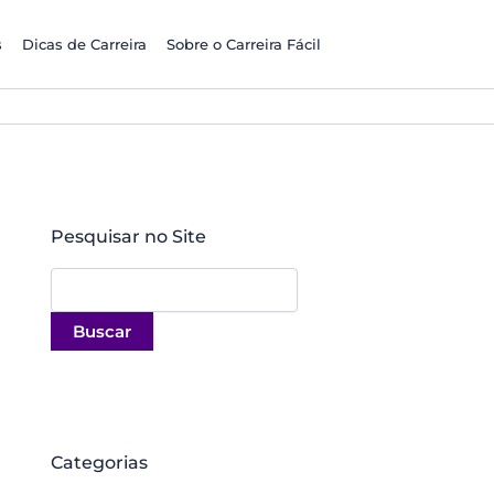
P
e
s
Dicas de Carreira
Sobre o Carreira Fácil
s
q
u
i
s
a
r
:
Pesquisar no Site
Categorias