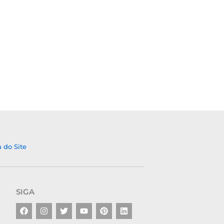
 do Site
SIGA
Facebook
Instagram
Twitter
Youtube
Pinterest
Linkedin