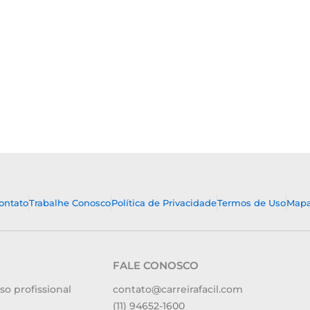
ontato
Trabalhe Conosco
Política de Privacidade
Termos de Uso
Mapa
FALE CONOSCO
so profissional
contato@carreirafacil.com
(11) 94652-1600