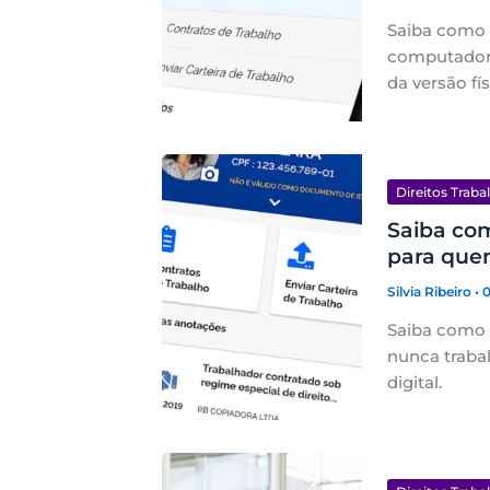
Saiba como v
computador 
da versão fís
Direitos Traba
Saiba com
para que
Silvia Ribeiro
• 
Saiba como f
nunca trabal
digital.