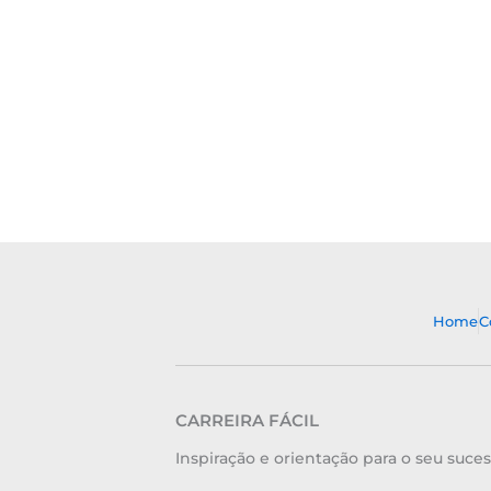
Home
C
CARREIRA FÁCIL
Inspiração e orientação para o seu suces