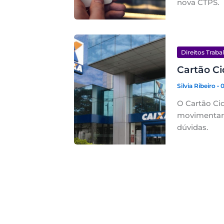
nova CTPS.
Direitos Traba
Cartão Ci
Silvia Ribeiro
• 
O Cartão Ci
movimentar b
dúvidas.