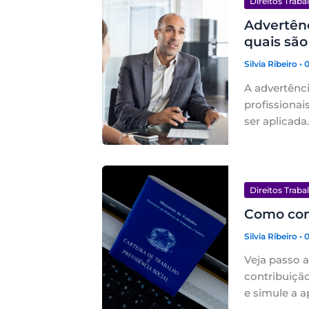
Direitos Traba
Advertênc
quais são
Silvia Ribeiro
• 
A advertênci
profissiona
ser aplicada.
Direitos Traba
Como con
Silvia Ribeiro
• 
Veja passo 
contribuiçã
e simule a a