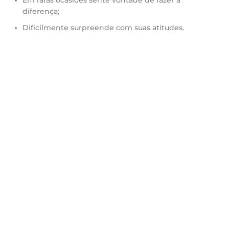
Em raras ocasiões sente vontade de fazer a
diferença;
Dificilmente surpreende com suas atitudes.