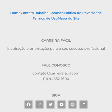
Home
Contato
Trabalhe Conosco
Política de Privacidade
Termos de Uso
Mapa do Site
CARREIRA FÁCIL
Inspiração e orientação para o seu sucesso profissional
FALE CONOSCO
contato@carreirafacil.com
(11) 94652-1600
SIGA
Facebook
Instagram
Twitter
Youtube
Pinterest
Linkedin