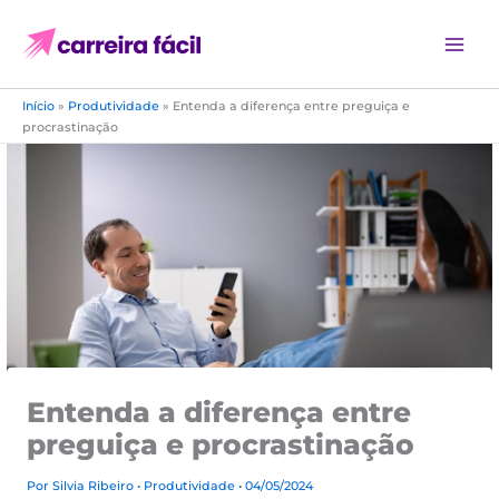
Ir
para
o
conteúdo
Início
»
Produtividade
»
Entenda a diferença entre preguiça e
procrastinação
Entenda a diferença entre
preguiça e procrastinação
Por
Silvia Ribeiro
•
Produtividade
• 04/05/2024