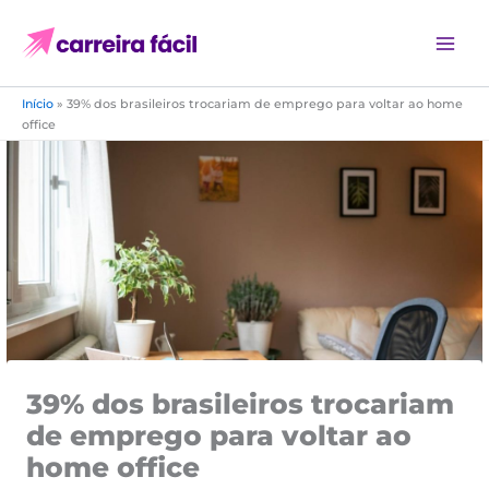
Ir
para
o
conteúdo
Início
»
39% dos brasileiros trocariam de emprego para voltar ao home
office
39% dos brasileiros trocariam
de emprego para voltar ao
home office