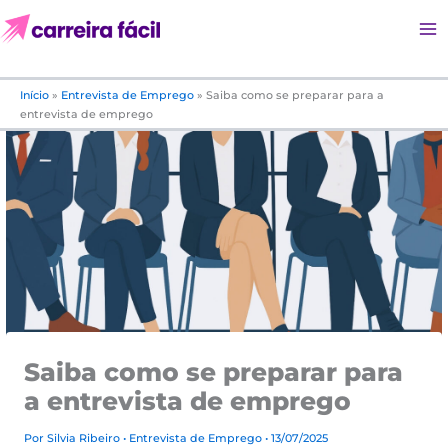
Ir
para
o
conteúdo
Início
»
Entrevista de Emprego
»
Saiba como se preparar para a
entrevista de emprego
Saiba como se preparar para
a entrevista de emprego
Por
Silvia Ribeiro
•
Entrevista de Emprego
• 13/07/2025