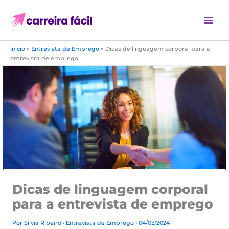
Ir
para
o
conteúdo
Início
»
Entrevista de Emprego
»
Dicas de linguagem corporal para a
entrevista de emprego
Dicas de linguagem corporal
para a entrevista de emprego
Por
Silvia Ribeiro
•
Entrevista de Emprego
• 04/05/2024