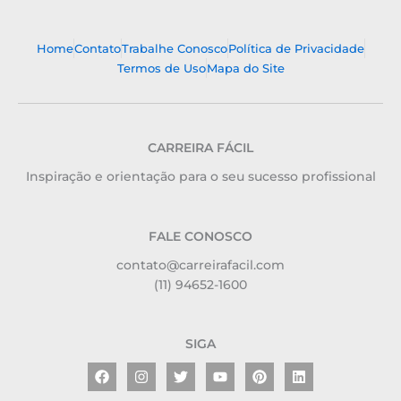
Home
Contato
Trabalhe Conosco
Política de Privacidade
Termos de Uso
Mapa do Site
CARREIRA FÁCIL
Inspiração e orientação para o seu sucesso profissional
FALE CONOSCO
contato@carreirafacil.com
(11) 94652-1600
SIGA
Facebook
Instagram
Twitter
Youtube
Pinterest
Linkedin