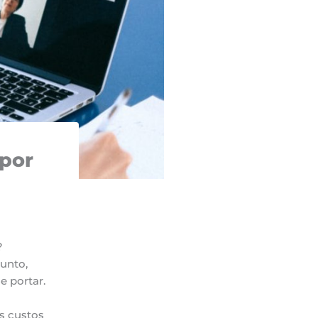
 por
?
unto,
e portar.
s custos