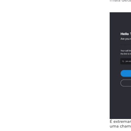
É extremam
uma chamad