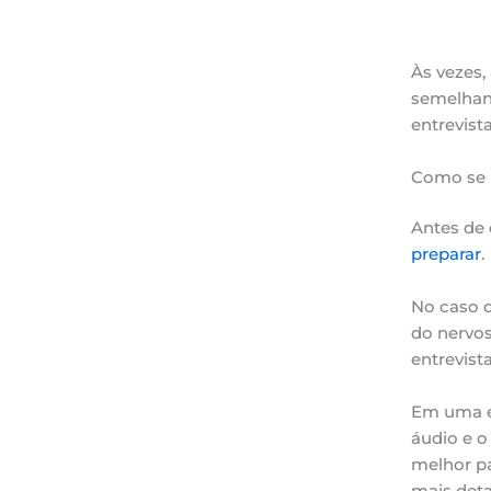
Às vezes,
semelhant
entrevista
Como se p
Antes de 
preparar
.
No caso d
do nervos
entrevist
Em uma en
áudio e o
melhor pa
mais deta