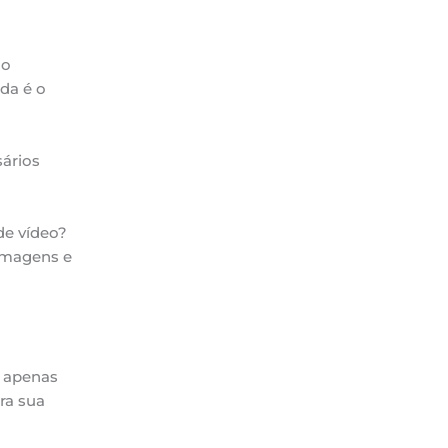
no
da é o
sários
de vídeo?
 imagens e
s apenas
ra sua