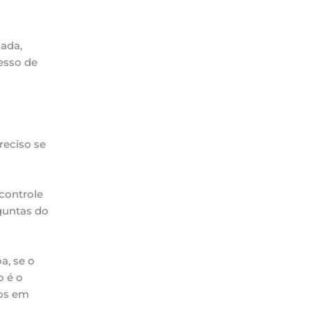
dada,
esso de
reciso se
controle
guntas do
a, se o
o é o
mos em