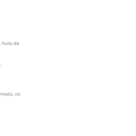
a hora da
:
emplo, os