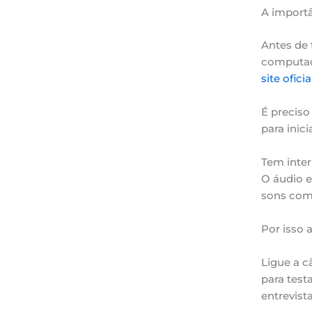
A importâ
Antes de 
computado
site oficia
É preciso
para inic
Tem inter
O áudio e
sons com
Por isso 
Ligue a c
para test
entrevista