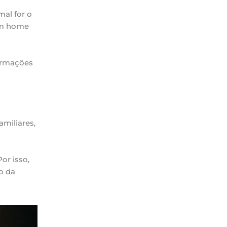
al for o
um home
ormações
amiliares,
or isso,
o da