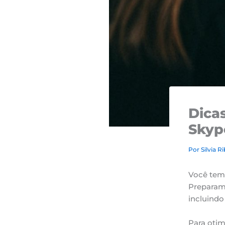
Dica
Skyp
Por
Silvia R
Você tem 
Preparamo
incluindo
Para otim