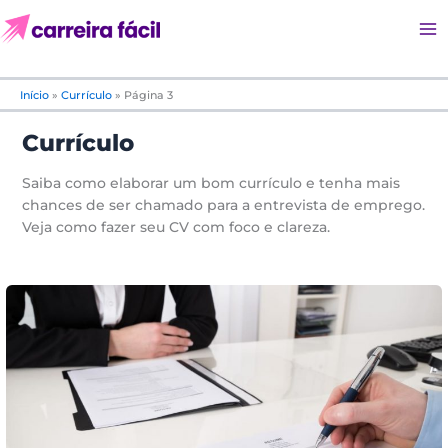
P
Ir
e
para
s
o
q
conteúdo
u
Início
»
Currículo
»
Página 3
i
s
Currículo
a
r
Saiba como elaborar um bom currículo e tenha mais
:
chances de ser chamado para a entrevista de emprego.
Veja como fazer seu CV com foco e clareza.