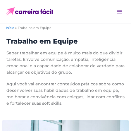
P
Ir
e
para
s
o
q
conteúdo
u
Início
»
Trabalho em Equipe
i
s
Trabalho em Equipe
a
r
Saber trabalhar em equipe é muito mais do que dividir
:
tarefas. Envolve comunicação, empatia, inteligência
emocional e a capacidade de colaborar de verdade para
alcançar os objetivos do grupo.
Aqui você vai encontrar conteúdos práticos sobre como
desenvolver suas habilidades de trabalho em equipe,
melhorar a convivência com colegas, lidar com conflitos
e fortalecer suas soft skills.