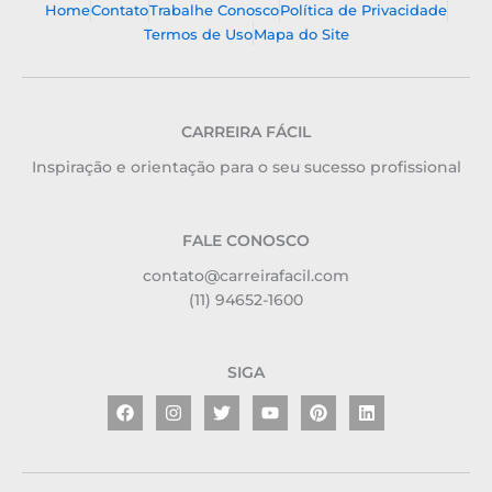
Home
Contato
Trabalhe Conosco
Política de Privacidade
Termos de Uso
Mapa do Site
CARREIRA FÁCIL
Inspiração e orientação para o seu sucesso profissional
FALE CONOSCO
contato@carreirafacil.com
(11) 94652-1600
SIGA
Facebook
Instagram
Twitter
Youtube
Pinterest
Linkedin