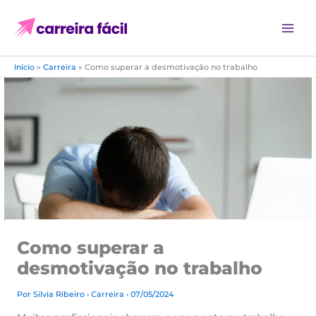
Ir
para
o
conteúdo
Início
»
Carreira
»
Como superar a desmotivação no trabalho
Como superar a
desmotivação no trabalho
Por
Silvia Ribeiro
•
Carreira
• 07/05/2024