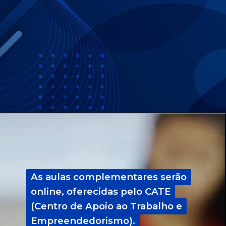
As aulas complementares serão
As aulas complementares serão
online, oferecidas pelo CATE
online, oferecidas pelo CATE
(Centro de Apoio ao Trabalho e
(Centro de Apoio ao Trabalho e
Empreendedorismo).
Empreendedorismo).