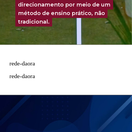
direcionamento por meio de um
direcionamento por meio de um
método de ensino prático, não
método de ensino prático, não
tradicional.
tradicional.
rede-daora
rede-daora