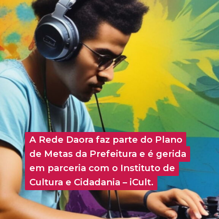
A Rede Daora faz parte do Plano
A Rede Daora faz parte do Plano
de Metas da Prefeitura e é gerida
de Metas da Prefeitura e é gerida
em parceria com o Instituto de
em parceria com o Instituto de
Cultura e Cidadania – iCult.
Cultura e Cidadania – iCult.