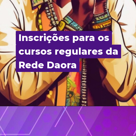
Inscrições para os
Inscrições para os
cursos regulares da
cursos regulares da
Rede Daora
Rede Daora