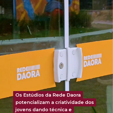
Os Estúdios da Rede Daora
Os Estúdios da Rede Daora
potencializam a criatividade dos
potencializam a criatividade dos
jovens dando técnica e
jovens dando técnica e